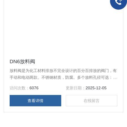
DN6放料阀
放料阀是为化工材料排放不完全设计的百分百排放的阀门，有
手动和电动两款。不锈钢材质，防腐。多个放料孔径可选：
DN6/ DN8 / DN 10 / DN15. 安装于反应器的底部，排料方便
访问次数：
6076
更新日期：
2025-12-05
快速，无残留。 阀体内腔有耐冲刷、耐腐蚀的密封圈，在开
启阀门瞬间,可以保护阀体不被介质冲刷,腐蚀，并对密封圈进
查看详情
在线留言
行特殊处理，使表面硬度达到HRC56-62，具有高耐磨、耐腐
蚀的功能，阀瓣密封根据需要时封面均堆焊