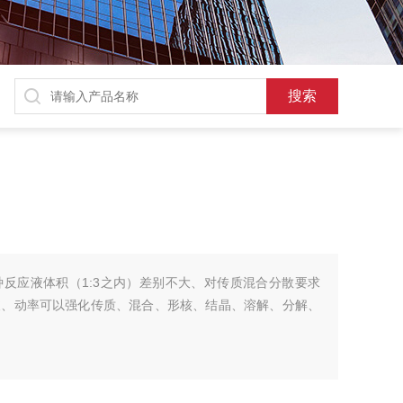
反应液体积（1:3之内）差别不大、对传质混合分散要求
波、动率可以强化传质、混合、形核、结晶、溶解、分解、