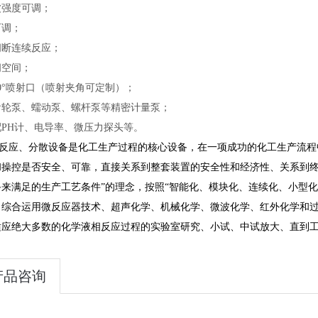
波强度可调；
可调；
间断连续反应；
闭空间；
80°喷射口（喷射夹角可定制）；
齿轮泵、蠕动泵、螺杆泵等精密计量泵；
配PH计、电导率、微压力探头等。
反应、分散设备是化工生产过程的核心设备，在一项成功的化工生产流程
和操控是否安全、可靠，直接关系到整套装置的安全性和经济性、关系到终
备来满足的生产工艺条件”的理念，按照“智能化、模块化、连续化、小型
，综合运用微反应器技术、超声化学、机械化学、微波化学、红外化学和
适应绝大多数的化学液相反应过程的实验室研究、小试、中试放大、直到
产品咨询