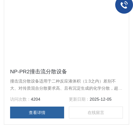
NP-PR2撞击流分散设备
撞击流分散设备适用于二种反应液体积（1:3之内）差别不
大、对传质混合分散要求高、且有沉淀生成的化学分散，超声
波、动率可以强化传质、混合、形核、结晶、溶解、分解、聚
访问次数：
4204
更新日期：
2025-12-05
合、降解、乳化等多种反应过程。
查看详情
在线留言