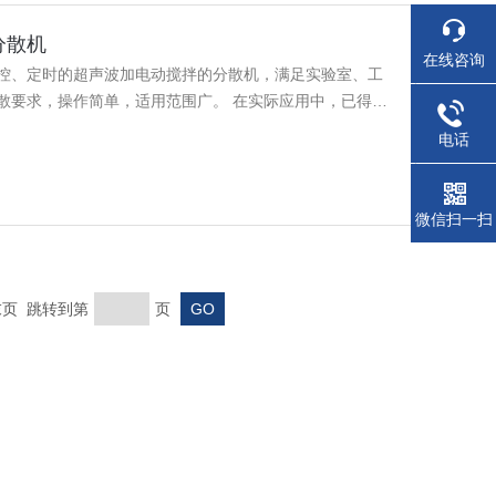
分散机
在线咨询
控、定时的超声波加电动搅拌的分散机，满足实验室、工
散要求，操作简单，适用范围广。 在实际应用中，已得到
散均匀，检测效果非常好。 多功能涂料分散机是一台多功
电话
等功能；结构设计人性化，使用方便简单。
微信扫一扫
 末页 跳转到第
页