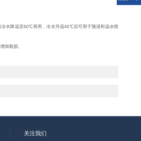
后冷水降温至60℃再用，冷水升温40℃后可用于预浸和温水喷
瓶增加瓶损。
关注我们