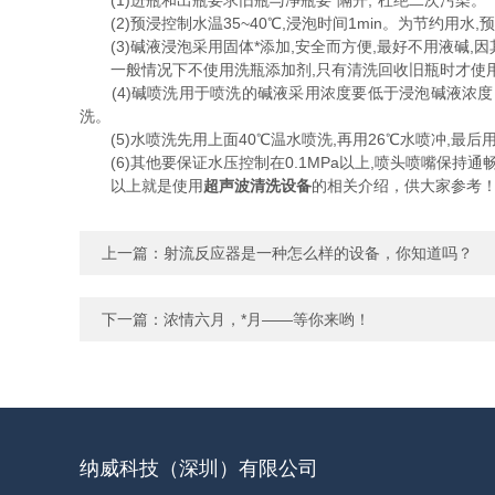
(1)进瓶和出瓶要求旧瓶与净瓶要*隔开,*杜绝二次污染。
(2)预浸控制水温35~40℃,浸泡时间1min。为节约用水
(3)碱液浸泡采用固体*添加,安全而方便,最好不用液碱,
一般情况下不使用洗瓶添加剂,只有清洗回收旧瓶时才使
(4)碱喷洗用于喷洗的碱液采用浓度要低于浸泡碱液浓度。喷
洗。
(5)水喷洗先用上面40℃温水喷洗,再用26℃水喷冲,最
(6)其他要保证水压控制在0.1MPa以上,喷头喷嘴保持
以上就是使用
超声波清洗设备
的相关介绍，供大家参考
上一篇：
射流反应器是一种怎么样的设备，你知道吗？
下一篇：
浓情六月，*月——等你来哟！
纳威科技（深圳）有限公司