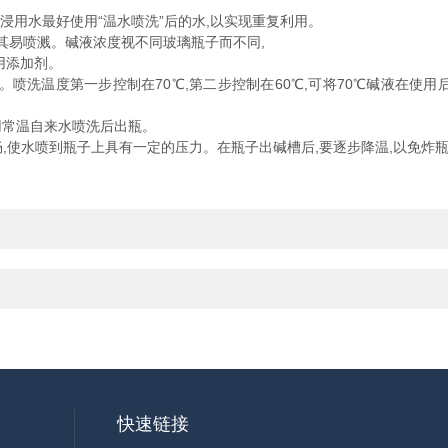
,预浸用水最好使用“温水喷洗”后的水,以实现重复利用。
因其易喷溅。碱液浓度视不同玻璃瓶子而不同,
用添加剂。
洗温度第一步控制在70℃,第二步控制在60℃,可将70℃碱液在使用
后用常温自来水喷洗后出瓶。
通畅,使水喷到瓶子上具有一定的压力。在瓶子出碱槽后,要逐步降温,以免炸
！
快速链接